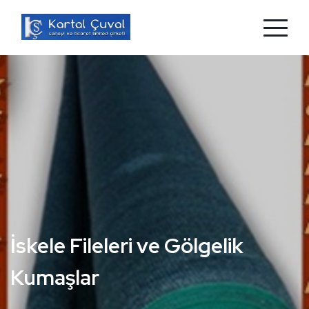
Branda mı Aradınız?
Hazır Kapsüllü Branda ve Naylon Branda